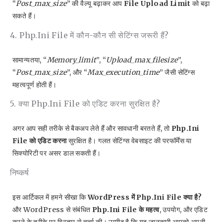
“
Post_max_size
” की वैल्यू बढ़ाकर आप
File Upload Limit
को बढ़ा
सकते हैं।
4. Php.ini File में कौन-कौन सी सेटिंग्स जरूरी हैं?
सामान्यतया, “
Memory_limit
”, “
Upload_max_filesize
”,
“
Post_max_size
”, और “
Max_execution_time
” जैसी सेटिंग्स
महत्वपूर्ण होती हैं।
5. क्या Php.ini File को एडिट करना सुरक्षित है?
अगर आप सही तरीके से बैकअप लेते हैं और सावधानी बरतते हैं, तो
Php.ini
File को एडिट करना
सुरक्षित है। गलत सेटिंग्स वेबसाइट की परफॉर्मेंस या
सिक्योरिटी पर असर डाल सकती हैं।
निष्कर्ष
इस आर्टिकल में हमने सीखा कि
WordPress में Php.ini File क्या है?
और WordPress से संबंधित
Php.ini File के महत्व
, उपयोग, और एडिट
करने के तरीके पर विस्तार से चर्चा की। उम्मीद है कि यह जानकारी आपको अपनी