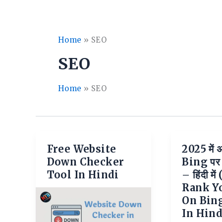
Home
»
SEO
SEO
Home
»
SEO
Free Website
2025 में अ
Down Checker
Bing पर रै
Tool In Hindi
– हिंदी म
Rank Y
On Bing
In Hind