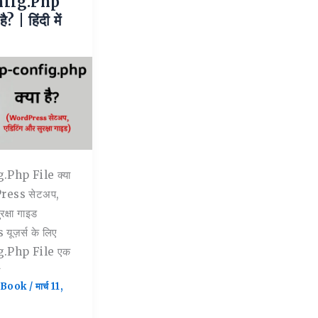
fig.php
? | हिंदी में
php File क्या
Press सेटअप,
रक्षा गाइड
ूज़र्स के लिए
.php File एक
ा
h Book
/
मार्च 11,