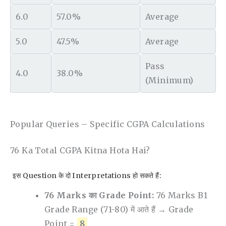
6.0
57.0%
Average
5.0
47.5%
Average
Pass
4.0
38.0%
(Minimum)
Popular Queries – Specific CGPA Calculations
76 Ka Total CGPA Kitna Hota Hai?
इस Question के दो Interpretations हो सकते हैं:
76 Marks का Grade Point:
76 Marks B1
Grade Range (71-80) में आते हैं → Grade
Point =
8