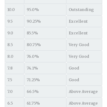
10.0
95.0%
Outstanding
9.5
90.25%
Excellent
9.0
85.5%
Excellent
8.5
80.75%
Very Good
8.0
76.0%
Very Good
7.8
74.1%
Good
7.5
71.25%
Good
7.0
66.5%
Above Average
6.5
61.75%
Above Average