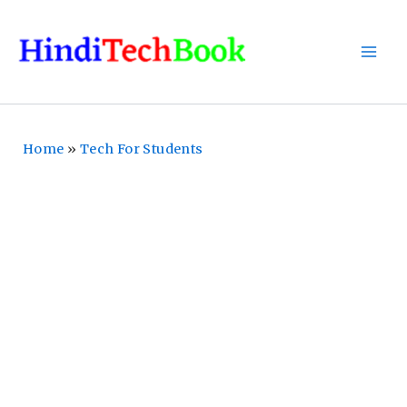
Skip
To
Content
Home
»
Tech For Students