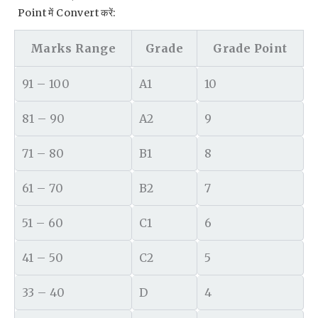
Point में Convert करें:
Marks Range
Grade
Grade Point
91 – 100
A1
10
81 – 90
A2
9
71 – 80
B1
8
61 – 70
B2
7
51 – 60
C1
6
41 – 50
C2
5
33 – 40
D
4