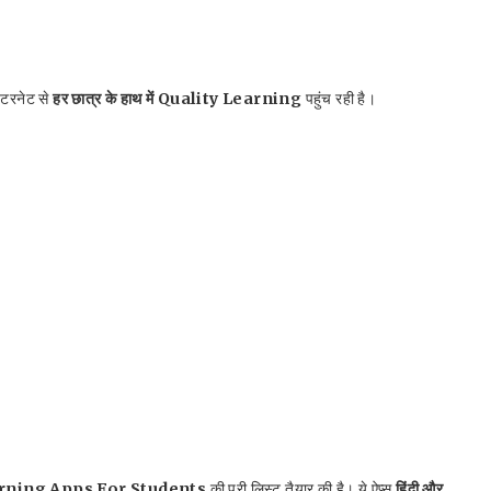
टरनेट से
हर छात्र के हाथ में Quality Learning
पहुंच रही है।
earning Apps For Students
की पूरी लिस्ट तैयार की है। ये ऐप्स
हिंदी और