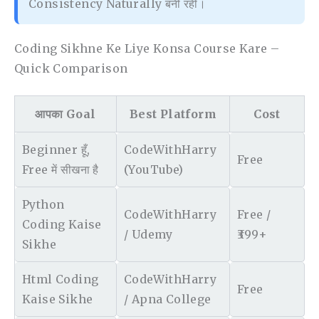
Consistency Naturally बनी रही।
Coding Sikhne Ke Liye Konsa Course Kare –
Quick Comparison
आपका Goal
Best Platform
Cost
Beginner हूँ,
CodeWithHarry
Free
Free में सीखना है
(YouTube)
Python
CodeWithHarry
Free /
Coding Kaise
/ Udemy
₹399+
Sikhe
Html Coding
CodeWithHarry
Free
Kaise Sikhe
/ Apna College