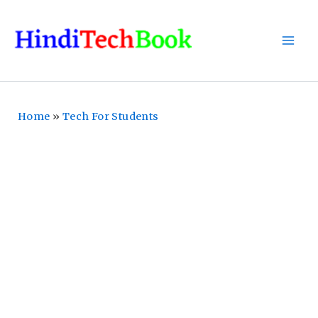
Skip
To
Content
Home
»
Tech For Students